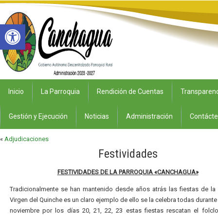
Abrir barra de herramientas
Inicio
La Parroquia
Rendición de Cuentas
Transparenc
Gestión y Ejecución
Noticias
Administración
Contáct
«
Adjudicaciones
Festividades
FESTIVIDADES DE LA PARROQUIA «CANCHAGUA»
Tradicionalmente se han mantenido desde años atrás las fiestas de la
Virgen del Quinche es un claro ejemplo de ello se la celebra todas durante
noviembre por los días 20, 21, 22, 23 estas fiestas rescatan el folcl