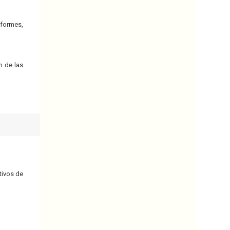
nformes,
n de las
tivos de