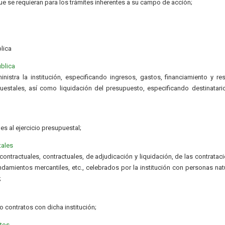
ue se requieran para los trámites inherentes a su campo de acción;
lica
ublica
istra la institución, especificando ingresos, gastos, financiamiento y re
estales, así como liquidación del presupuesto, especificando destinatari
es al ejercicio presupuestal;
tales
ntractuales, contractuales, de adjudicación y liquidación, de las contratac
ndamientos mercantiles, etc., celebrados por la institución con personas nat
;
 contratos con dicha institución;
atos