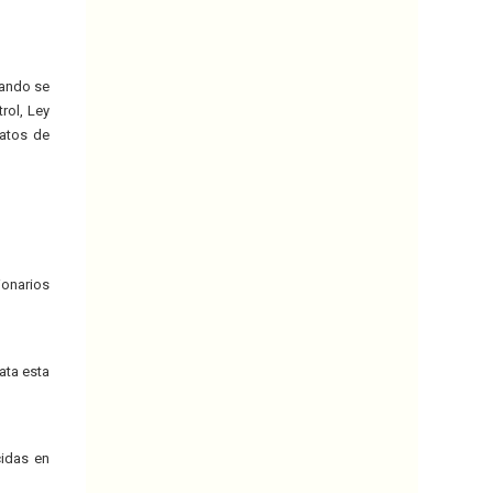
uando se
rol, Ley
ratos de
ionarios
ata esta
cidas en