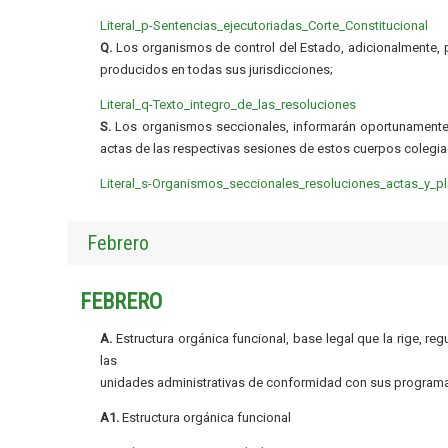
Literal_p-Sentencias_ejecutoriadas_Corte_Constitucional
Q.
Los organismos de control del Estado, adicionalmente, pu
producidos en todas sus jurisdicciones;
Literal_q-Texto_integro_de_las_resoluciones
S.
Los organismos seccionales, informarán oportunamente a
actas de las respectivas sesiones de estos cuerpos colegia
Literal_s-Organismos_seccionales_resoluciones_actas_y_p
Febrero
FEBRERO
A.
Estructura orgánica funcional, base legal que la rige, re
las
unidades administrativas de conformidad con sus programa
A1.
Estructura orgánica funcional