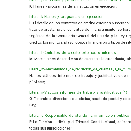
K.
Planes y programas de la institución en ejecución;
Literal_k-Planes_y_programas_en_ejecucion
L.
El detalle de los contratos de crédito externos o internos
trate de préstamos o contratos de financiamiento, se hará
Orgánica de la Contraloría General del Estado y la Ley O
crédito, los montos, plazo, costos financieros o tipos de int
Literal_l-Contratos_de_credito_externos_o_internos
M.
Mecanismos de rendición de cuentas a la ciudadanía, ta
Literal_m-Mecanismos_de_rendicion_de_cuentas_a_la_ciud
N.
Los viáticos, informes de trabajo y justificativos de m
públicos;
Literal_n-Viaticos_informes_de_trabajo_y_justificativos (1)
O.
El nombre, dirección de la oficina, apartado postal y dire
Ley;
Literal_o-Responsable_de_atender_la_informacion_publica
P.
La Función Judicial y el Tribunal Constitucional, adicion
todas sus jurisdicciones;