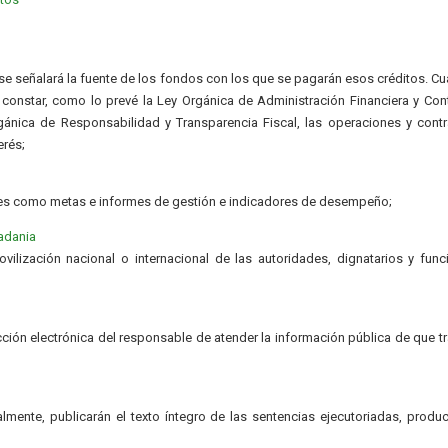
; se señalará la fuente de los fondos con los que se pagarán esos créditos. C
 constar, como lo prevé la Ley Orgánica de Administración Financiera y Cont
rgánica de Responsabilidad y Transparencia Fiscal, las operaciones y cont
erés;
les como metas e informes de gestión e indicadores de desempeño;
adania
ovilización nacional o internacional de las autoridades, dignatarios y func
cción electrónica del responsable de atender la información pública de que tr
almente, publicarán el texto íntegro de las sentencias ejecutoriadas, produ