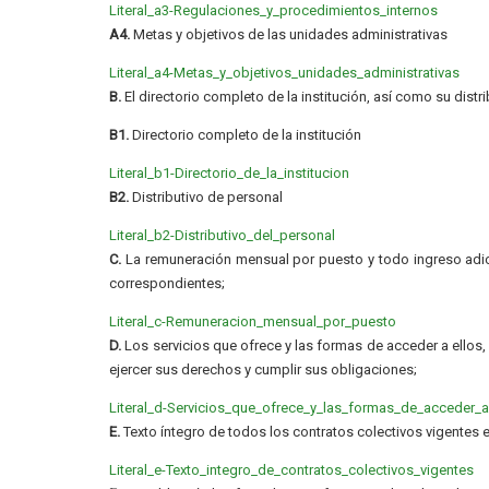
Literal_a3-Regulaciones_y_procedimientos_internos
A4.
Metas y objetivos de las unidades administrativas
Literal_a4-Metas_y_objetivos_unidades_administrativas
B.
El directorio completo de la institución, así como su distr
B1.
Directorio completo de la institución
Literal_b1-Directorio_de_la_institucion
B2.
Distributivo de personal
Literal_b2-Distributivo_del_personal
C.
La remuneración mensual por puesto y todo ingreso adic
correspondientes;
Literal_c-Remuneracion_mensual_por_puesto
D.
Los servicios que ofrece y las formas de acceder a ellos
ejercer sus derechos y cumplir sus obligaciones;
Literal_d-Servicios_que_ofrece_y_las_formas_de_acceder_a
E.
Texto íntegro de todos los contratos colectivos vigentes e
Literal_e-Texto_integro_de_contratos_colectivos_vigentes