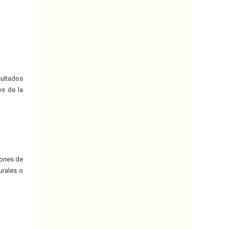
sultados
os de la
iones de
urales o