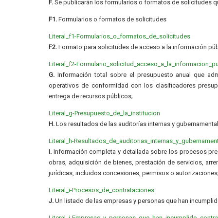
F.
Se publicarán los formularios o formatos de solicitudes q
F1.
Formularios o formatos de solicitudes
Literal_f1-Formularios_o_formatos_de_solicitudes
F2.
Formato para solicitudes de acceso a la información púb
Literal_f2-Formulario_solicitud_acceso_a_la_informacion_p
G.
Información total sobre el presupuesto anual que admin
operativos de conformidad con los clasificadores presupu
entrega de recursos públicos;
Literal_g-Presupuesto_de_la_institucion
H.
Los resultados de las auditorías internas y gubernamental
Literal_h-Resultados_de_auditorias_internas_y_gubernamen
I.
Información completa y detallada sobre los procesos preco
obras, adquisición de bienes, prestación de servicios, arre
jurídicas, incluidos concesiones, permisos o autorizaciones
Literal_i-Procesos_de_contrataciones
J.
Un listado de las empresas y personas que han incumplido
Literal_j-Empresas_y_personas_que_han_incumplido_contr