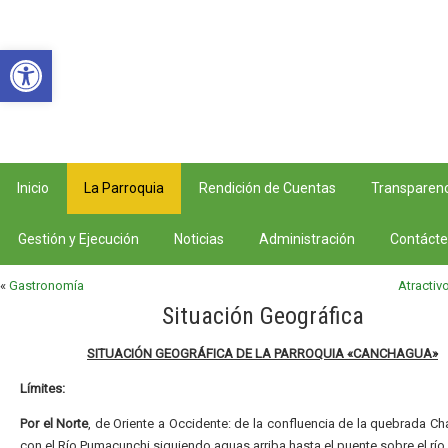
Abrir barra de herramientas
Inicio
La Parroquia
Rendición de Cuentas
Transparenc
Gestión y Ejecución
Noticias
Administración
Contáct
«
Gastronomía
Atractiv
Situación Geográfica
SITUACIÓN GEOGRÁFICA DE LA PARROQUIA «CANCHAGUA»
Límites:
Por el Norte
, de Oriente a Occidente: de la confluencia de la quebrada C
con el Río Pumacunchi siguiendo aguas arriba hasta el puente sobre el río