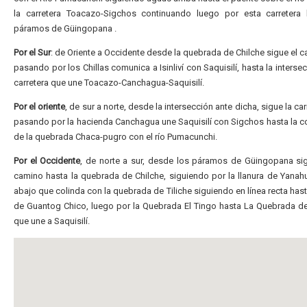
la carretera Toacazo-Sigchos continuando luego por esta carretera 
páramos de Güingopana .
Por el Sur
: de Oriente a Occidente desde la quebrada de Chilche sigue el 
pasando por los Chillas comunica a Isinliví con Saquisilí, hasta la interse
carretera que une Toacazo-Canchagua-Saquisilí.
Por el oriente
, de sur
a norte, desde la intersección ante dicha, sigue la ca
pasando por la hacienda
Canchagua une Saquisilí con Sigchos hasta la c
de la quebrada Chaca-pugro con el río Pumacunchi.
Por el Occidente
, de norte a sur, desde los páramos de Güingopana si
camino
hasta la quebrada de Chilche, siguiendo por la llanura de Yanah
abajo que colinda con la quebrada de Tiliche siguiendo en línea recta has
de Guantog Chico, luego por la Quebrada El Tingo hasta La Quebrada d
que une a Saquisilí.