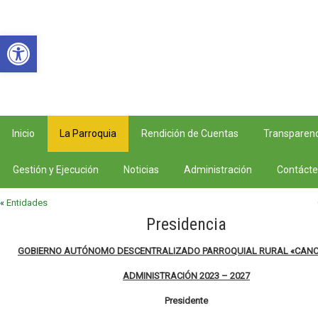
Abrir barra de herramientas
Inicio
La Parroquia
Rendición de Cuentas
Transparenc
Gestión y Ejecución
Noticias
Administración
Contáct
«
Entidades
Presidencia
GOBIERNO AUTÓNOMO DESCENTRALIZADO PARROQUIAL RURAL «CAN
ADMINISTRACIÓN 2023 – 2027
Presidente