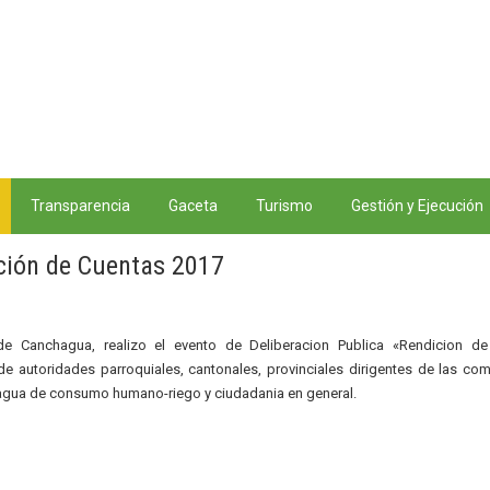
Transparencia
Gaceta
Turismo
Gestión y Ejecución
ción de Cuentas 2017
de Canchagua, realizo el evento de Deliberacion Publica «Rendicion de
e autoridades parroquiales, cantonales, provinciales dirigentes de las co
e agua de consumo humano-riego y ciudadania en general.